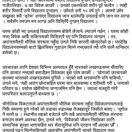
विकटता उस्तै । यही अवस्थामा घस्रँदै विद्यालय पुग्छन् कनकासुन्दरी
गाउँपालिका– ७ का विवेक कार्की । उनको एकतर्फको शरीर पूरै चल्दैन । त्यही
शरीर घिसार्दै उनी विद्यालय पुग्दछन् । उमेरले उनी १० वर्ष पुगे । आफ्नो उमेर
समूहका सवै ‘ड्रेस’ लगाएर विद्यालय जान थालेपछि उनलाई पनि जान मन लाग्छ
। सबैसँग रमाउन मन लाग्छ अनि घिस्रिँदै पुग्छन् विद्यालय ।
घरमा कोही भए उनलाई विद्यालयसम्म बोकेरै लैजाने–ल्याउने गर्छन् । घरमा कोही
नभए विवेक आफैँ सकिनसकी घिस्रिएरै भए पनि विद्यालय जान्छन् । तर,
अपांगतामैत्री भौतिक संरचना नहुँदा उनले निकै सास्ती खेप्नुपरेको छ। घरदेखि
विद्यालयसम्मको बाटो ह्विलचियर गुडाउन मिल्ने नभएकाले त्यो पनि घरमै थन्किएर
बसेको छ।
उपचारका लागि देशका विभिन्न अस्पताल हुँदै भारतको लखनऊसम्म भौंतारिए
पनि उपचार नभएको बताउँछन् विवेकका बुबा प्रेम कार्की । ‘छोराको उपचारको
क्रममा भारतको लखनऊसम्म पुगियो । भएको सवै धनसम्पत्ति पनि सकियो,’
उनले भने, ‘यही अपांग छोरासहित घरमा चार बालबच्चा र श्रीमती गरी ६ जनाको
परिवार छ। पर्याप्त खेतीयोग्य जग्गाजमिन पनि छैन । ज्याला मजदुरी गरेरै
घरपरिवार चलाउनुपर्ने बाध्यता छ ।’
भौगोलिक विकटताले अपांगतामैत्री भौतिक संरचना नहुँदा विवेकलगायतलाई
निकै समस्या हुने गरेको सो वडाका वडाध्यक्ष तेजबहादुर जिसीले बताए। ‘भूगोल
नै यस्तै छ । स्थानीय तहको बजेटले पनि सबै अपांगतामैत्री भौतिक संरचना
बनाउन सक्ने अवस्था छैन, उनले भने, ‘विवेकको जीवन निर्वाहका लागि
सामाजिक सुरक्षा भत्तासहित थप सेवासुविधा पनि प्रदान गर्दै आएका छौँ ।
उनलाई पढ्न मिल्नेसहितको आवासीय अपांगमैत्री भएको विद्यालय तथा