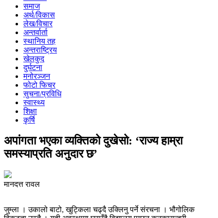
समाज
अर्थ/विकास
लेख/विचार
अन्तर्वार्ता
स्थानिय तह
अन्तराष्ट्रिय
खेलकुद
दुर्घटना
मनोरञ्जन
फोटो फिचर
सुचना/प्रविधि
स्वास्थ्य
शिक्षा
कृर्षि
अपांगता भएका व्यक्तिको दुखेसो: ‘राज्य हाम्रा
समस्याप्रति अनुदार छ’
मानदत्त रावल
जुम्ला । उकालो बाटो, खुट्किला चढ्दै उक्लिनु पर्ने संरचना । भौगोलिक