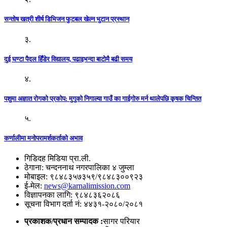
सन्तोष खत्री शीर्ष डिभिजन फुटबल खेल्न भुटान प्रस्थान
३.
दुई घण्टा पैदल हिँडेर विद्यालय, पढाइभन्दा बाटोमै बढी समय
४.
पशुमा अज्ञात रोगको प्रकोप: मुगुको निगाल्या गाउँ का गाईगोरु मर्न थालेपछि कृषक चिन्तित
५.
कर्णालीमा मनोपरामर्शकर्ताको अभाव
गिडिदह मिडिया प्रा.ली.
ठेगाना: चन्दननाथ नगरपालिका ४ जुम्ला
मोबाइल: ९८४८३५७३५९/९८४८३००९२३
ई-मेल:
news@karnalimission.com
विज्ञापनका लागि: ९८४८३६२०८६
सूचना विभाग दर्ता नं: ४४३१-२०८०/२०८१
प्रकाशक/प्रधान सम्पादक :
सागर परियार