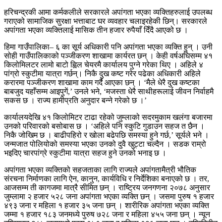
हरिचन्द्रकी आमा कर्मकलीले सरकारले अपांगता भएका व्यक्तिहरुलाई उपलब्ध
गराएको सामाजिक सुरक्षा भत्ताबाट घर व्यवहार चलाइरहेकी छिन्। सरकारले
अपांगता भएका व्यक्तिलाई मासिक तीन हजार रुपैयाँ दिँदै आएको छ ।
हिमा गाउँपालिका– ६ का सूर्य अधिकारी पनि अपांगता भएका व्यक्ति हुन् । उनी
सोही गाउँपालिकाको पञ्जीकरण शाखामा कार्यरत छन् । केही वर्षअघिसम्म ४१
किलोमिलटर लामो बाटो ह्विल चेयरमै कार्यालय पुग्ने गरेका थिए । अहिले ४
पांग्रो स्कुटीमा यात्रा गर्छन्। निकै दुख कष्ट गरेर पढेका अधिकारी अहिले
करारमा पञ्जीकरण शाखामा काम गर्दै आएका छन् । ‘मैले धेरै दुख कष्टका
बाबजुद यहाँसम्म आइपुगें,’ उनले भने, ‘मजस्ता धेरै साथीहरूलाई जीवन निर्वाहमै
सकस छ । राज्य हामीप्रति अनुदार बन्ने गरेको छ ।’
कार्यालयदेखि ४१ किलोमिटर टाढा रहेको जुम्लाको सदरमुकाम खलंगा बजारमा
उनको परिवारको बसोबास छ । ‘अहिले पनि स्कुटि गुडाउन सहज त छैन ।
निकै जोखिम छ । बाढीपहिरो र खोला बढेपछि समस्या हुने गर्छ,’ सूर्यले भने ।
जन्मजात पोलियोको समस्या भएका उनको दुवै खुट्टा चल्दैन । सडक राम्रो
भइदिए चारपांग्रे स्कुटीमा यात्रा सहज हुने उनको भनाइ छ ।
अपांगता भएका व्यक्तिको सहजताका लागि राज्यले अपांगतामैत्री भौतिक
संरचना निर्माणका लागि ऐन, कानुन, कार्यविधि र निर्देशिका बनाएको छ । तर,
आजसम्म ती कागजमा मात्रै सीमित छन् । राष्ट्रिय जनगणना २०७८ अनुसार
जुम्लामा २ हजार ५२८ जना अपांगता भएका व्यक्ति छन् । जसमा पुरुष १ हजार
४९३ जना र महिला १ हजार ३५ जना छन् । शारीरिक अपांगता भएका व्यक्ति
जम्मा १ हजार १८३ जनमध्ये पुरुष ७२८ जना र महिला ४५५ जना छन् । न्यून