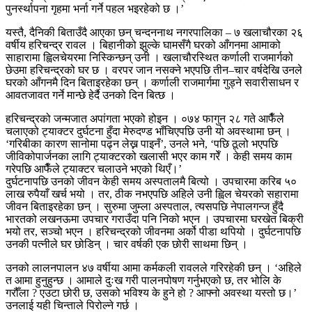
पुनर्स्थापना गृहमा भर्ना गर्ने पहल भइरहेको छ ।’
यस्तै, दैनिकी बिताउँदै आएका छन् चन्दननाथ नगरपालिका – ७ खलाचौरका २६
वर्षीय हरिचन्द्र रावल । बिहानीको झुल्के घामसँगै घरको आँगनमा आमाको
साहारामा ह्विलचेयरमा निस्किन्छन् उनी । खलाचौरस्थित कर्णाली राजमार्गको
छेउमा हरिचन्द्रको घर छ । वरपर जान नसक्ने भएपछि तीन–चार वर्षदेखि उनले
घरको आँगनमै दिन बिताइरहेका छन् । कर्णाली राजमार्गमा गुड्ने सवारीसाधन र
आवतजावत गर्ने मान्छे हेर्दै उनको दिन बित्छ ।
हरिचन्द्रको जन्मजात अपांगता भएको होइन । ०७४ फागुन २८ गते आफैँले
चलाएको ट्याक्टर दुर्घटना हुँदा मेरुदण्ड भाँचिएपछि उनी यो अवस्थामा छन् ।
‘गरिबीका कारण सानोमा पढ्न लेख्न पाइनँ’, उनले भने, ‘पछि ठूलो भएपछि
जीविकोपार्जनका लागि ट्याक्टरको खलासी भएर काम गरेँ । केही समय काम
गरेपछि आफैँले ट्याक्टर चलाउने भएको थिएँ।’
दुर्घटनापछि उनको जीवन केही समय अस्पतालमै बित्यो । उपचारमा करिब ५०
लाख रुपैयाँ खर्च भयो । तर, ठीक नभएपछि अहिले उनी ह्विल चेयरको सहारामा
जीवन बिताइरहेका छन् । सुरुमा जुम्ला अस्पताल, त्यसपछि नेपालगन्ज हुँदै
भारतको लखनऊमा उपचार गराउँदा पनि निको भएन । उपचारमा घरखेत बिक्री
भयो तर, सञ्चो भएन । हरिचन्द्रको जीवनमा अर्को पीडा थपियो । दुर्घटनापछि
उनकी पत्नीले घर छोडिन् । चार वर्षकी एक छोरी साथमा छिन् ।
उनको लालनपालन ४७ वर्षीया आमा कर्मकली रावलले गरिरहेकी छन् । ‘अहिले
त आमा हुनुहुन्छ । आमाले दुःख गरी पालनपोषण गर्नुभएको छ, तर भोलि के
गरौँला ? एउटा छोरी छ, उसको भविश्य के हुने हो ? आफ्नो अवस्था यस्तो छ।’
उनलाई यही चिन्ताले पिरोल्ने गर्छ ।