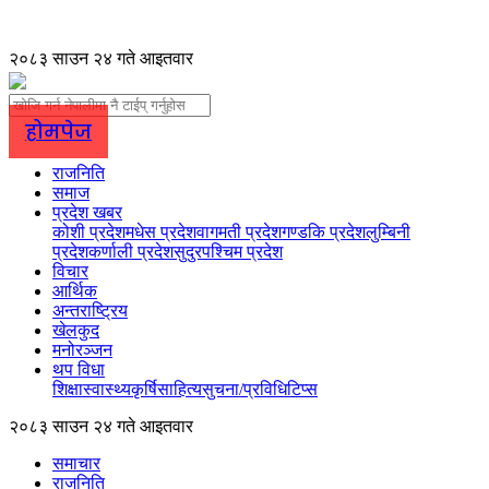
२०८३ साउन २४ गते आइतवार
होमपेज
राजनिति
समाज
प्रदेश खबर
कोशी प्रदेश
मधेस प्रदेश
वागमती प्रदेश
गण्डकि प्रदेश
लुम्बिनी
प्रदेश
कर्णाली प्रदेश
सुदुरपश्चिम प्रदेश
विचार
आर्थिक
अन्तराष्ट्रिय
खेलकुद
मनोरञ्जन
थप विधा
शिक्षा
स्वास्थ्य
कृर्षि
साहित्य
सुचना/प्रविधि
टिप्स
२०८३ साउन २४ गते आइतवार
समाचार
राजनिति