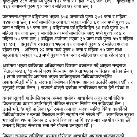
दृष्टियुक्त २८५ जनामध्ये पुरुष १५९ जना र महिला १२६ जना छन् । दृष्टिविहीन
१६९ जनामध्ये पुरुष ९० जना र महिला ७९ जना छन् ।
जनगणनाअनुसार बहिरोपना भएका ३५६ जनामध्ये पुरुष २०९ जना र महिला
१४७ जना छन् । मनोसामाजिक अपांगता भएका व्यक्ति ६९ जनामध्ये पुरुष ३८
जना र महिला ३१ जना छन् । बहिरोपना एवं दृष्टिविहिन ३६ मध्ये पुरुष २५ र
महिला ११ जना छन् । मानसिक वा मनोसामाजिक १७९ मध्ये पुरुष १०४ र
महिला ७५ जना छन् । बौद्धिक अपांगता भएका ३५ जना मध्ये पुरुष १७ र महिला
१८ छन् । अनुवंशीय रक्तस्राव भएका ११ जनामध्ये पुरुष ४ र महिला ७ जना
रहेका छन् । अटिजम् २२ जना मध्ये पुरुष ७ जना र महिला १५ जना तथा
बहुअपांगता भएका १८३ मध्ये पुरुष ११२ जना र महिला ७१ जना रहेका छन् ।
अपांगता भएका व्यक्तिका अधिकारका विषयमा वकालत गर्दै आएका नन्दराज
धिताल भन्छन्, ‘राज्यको प्रथामिकतामा अपांगता भएका व्यक्तिहरु पारेका छैनन्
। लामो समयदेखि अपांगता भएका व्यक्तिहरुका जिविकोपार्जनदेखि
अपांगतामैत्री भौतिक संरचना निर्माणका विषयमा आवाज उठाउँदै आएका छौँ, तर
सुनुवाई भएका छैनन् । राज्यले दोस्रो दर्जाका नागरिकका रुपमा हेर्ने गरेको छ ।
कनकासुन्दरी गाउँपालिकाका अध्यक्ष दामोदर आचार्यका अनुसार भौगोलिक
विकटताका कारण अपांगमैत्री भौतिक संरचना निर्माण गर्न सकिएको छैन ।
उनले भने, ‘हाम्रो पालिका पूर्ण रुपमा अपांगता भएका व्यक्ति विवेक कार्कीको
जिविकोपार्जन र उनको शिक्षाका लागि सहयोग गर्ने गरेको छौँ । सामाजिक सुरक्षा
भत्तासहित थप पालिकाबाट उनको शिक्षाका लागि १४ हजार सहयोग गरेका छौँ ।
उनलाई रिह्याब सेन्टरमा भर्ना गर्ने योजना बनाएका छौँ ।’
जिल्ला समन्वय समितिका प्रमुख गौरीनन्द आचार्यले अपांगता भएकाहरूको